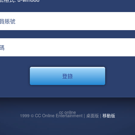
員賬號
碼
cc online
1999 © CC Online Entertainment | 桌面版 |
移動版