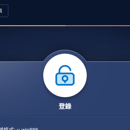
頁
登錄
格式: u-win888